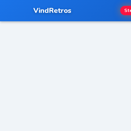
VindRetros
St