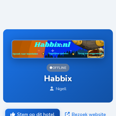
OFFLINE
Habbix
Nigell
Stem op dit hotel
Bezoek website