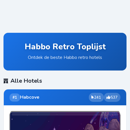
Habbo Retro Toplijst
Ontdek de beste Habbo retro hotels
Alle Hotels
Habcove
#1
241
537