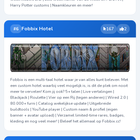
Harry Potter customs | Naamkleuren en meer!
Fobbix Hotel
#6
167
2
Fobbix is een multi-taal hotel waar je van alles kunt beleven. Met
een custom hotel waarbij veel mogelijk is, is dit de plek om nooit
meer te vervelen! Kom jij ook? 5+ talen | Live vertalingen |
Blackjack | Roulette | Vier op een Rij (tegen anderen) | Wired 2.0 |
80.000+ furni | Catalog wekelijkse update | Uitgebreide
buildtools | YouTube player | Custom naam & profiel (eigen
banner + avatar upload) | Verzamel limited-time rares, badges,
kleding en nog veel meer! | Beleef het allemaal op Fobbix.cc!