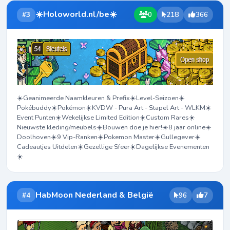
☀️Holoworld.nl/be☀️
#3
0
218
366
☀️Geanimeerde Naamkleuren & Prefix☀️Level-Seizoen☀️
Pokébuddy☀️Pokémon☀️KVDW - Pura Art - Stapel Art - WLKM☀️
Event Punten☀️Wekelijkse Limited Edition☀️Custom Rares☀️
Nieuwste kleding/meubels☀️Bouwen doe je hier!☀️8 jaar online☀️
Doolhoven☀️9 Vip-Ranken☀️Pokemon Master☀️Gullegever☀️
Cadeautjes Uitdelen☀️Gezellige Sfeer☀️Dagelijkse Evenementen
☀️
HabMoon Nederland & België
#4
96
7