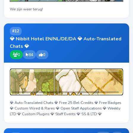
We zijn weer terug!
#12
💎 Nibbit Hotel EN/NL/DE/DA 💎 Auto-Translated
Chats 💎
0
84
0
💎 Auto-Translated Chats 💎 Free 25 Bel-Credits 💎 Free Badges
💎 Custom Wired & Rares 💎 Open Staff Applications 💎 Weekly
LTD 💎 Custom Plugins 💎 Staff Events 💎 SS & LTD 💎