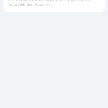
24/7. International. Automatic translation. Newest Nitro client.
Newest Emulator. Newest shop.