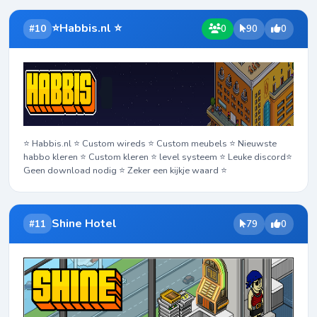
⭐Habbis.nl ⭐
#10
0
90
0
⭐ Habbis.nl ⭐ Custom wireds ⭐ Custom meubels ⭐ Nieuwste
habbo kleren ⭐ Custom kleren ⭐ level systeem ⭐ Leuke discord⭐
Geen download nodig ⭐ Zeker een kijkje waard ⭐
Shine Hotel
#11
79
0