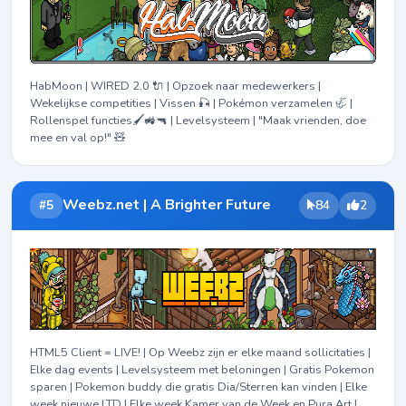
HabMoon | WIRED 2.0 🔌 | Opzoek naar medewerkers |
Wekelijkse competities | Vissen 🎣 | Pokémon verzamelen 🦏 |
Rollenspel functies🖌️🚜🔫 | Levelsysteem | "Maak vrienden, doe
mee en val op!" 🧸
Weebz.net | A Brighter Future
#5
84
2
HTML5 Client = LIVE! | Op Weebz zijn er elke maand sollicitaties |
Elke dag events | Levelsysteem met beloningen | Gratis Pokemon
sparen | Pokemon buddy die gratis Dia/Sterren kan vinden | Elke
week nieuwe LTD | Elke week Kamer van de Week en Pura Art |