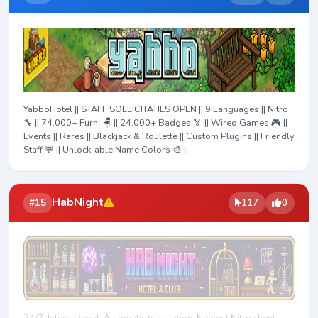
YabboHotel || STAFF SOLLICITATIES OPEN || 9 Languages || Nitro
🔧 || 74,000+ Furni 🪑 || 24,000+ Badges 🏅 || Wired Games 🎮 ||
Events || Rares || Blackjack & Roulette || Custom Plugins || Friendly
Staff 💬 || Unlock-able Name Colors 🎨 ||
HabNight
#15
117
0