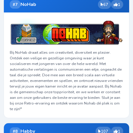
NoHab
#7
67
1
Bij NoHab draait alles om creativiteit, diversiteit en plezier.
Ontdek een veilige en gezellige omgeving waar je kunt
socialiseren met jongeren van over de hele wereld. Met
automatische vertalingen is communiceren een eitje, ongeacht de
taal die je spreekt. Doe mee aan een breed scala aan virtuele
activiteiten, evenementen en spellen, en ontmoet nieuwe vrienden
terwijl je jouw eigen kamer inricht en je avatar aanpast. Bij Nohab
is de gemeenschap onze topprioriteit, en we werken er constant
aan om onze gebruikers de beste ervaring te bieden. Sluit je aan
bij onze Retro-ervaring en ontdek waarom Nohab dé plek is om
te zijn!"
Habby
#8
107
1